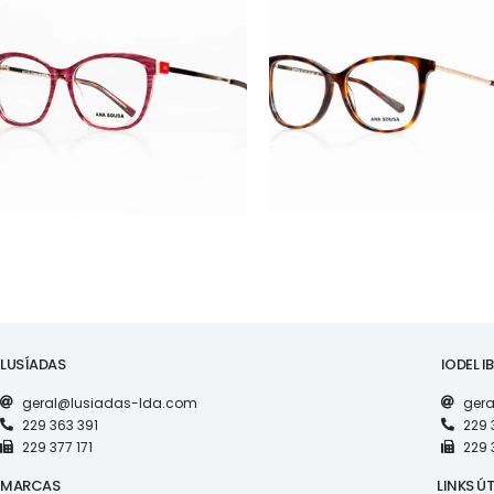
ÓCULOS
ÓCULOS
AS1135
AS1136
LUSÍADAS
IODEL I
geral@lusiadas-lda.com
gera
229 363 391
229 
229 377 171
229 
MARCAS
LINKS ÚT