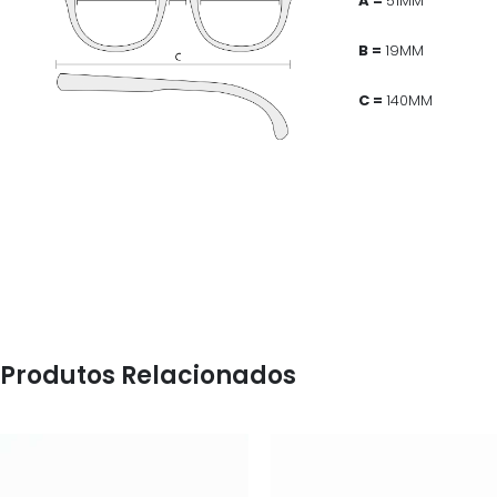
A =
51MM
B =
19MM
C =
140MM
Produtos Relacionados