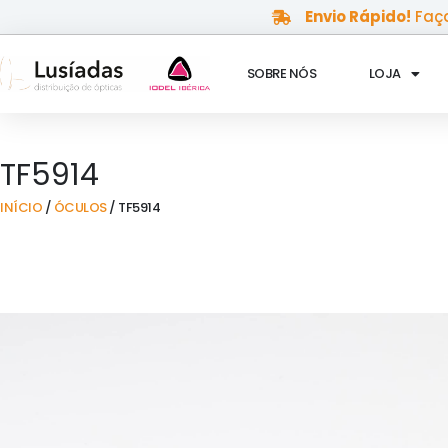
Skip
Envio Rápido!
Faça
to
content
SOBRE NÓS
LOJA
TF5914
INÍCIO
/
ÓCULOS
/ TF5914