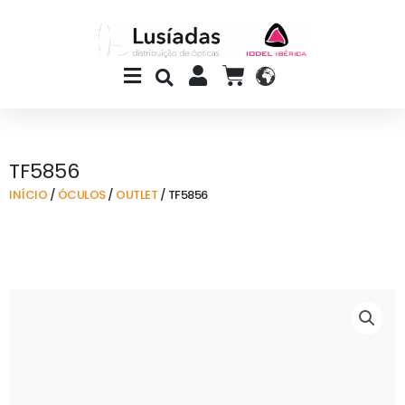
Skip
to
content
Main
CART
Menu
TF5856
INÍCIO
/
ÓCULOS
/
OUTLET
/ TF5856