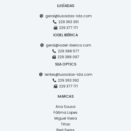
LUSÍADAS
geral@lusiadas-lda.com
229 363 391
229 377 171
IODEL IBÉRICA
geral@iodel-iberica.com
229 388 577
229 388 097
SEA OPTICS
lentes@lusiadas-lda.com
229 363 392
229 377 171
MARCAS
Ana Sousa
Fátima Lopes
Miguel Vieira
Tifosi
Red Swiss