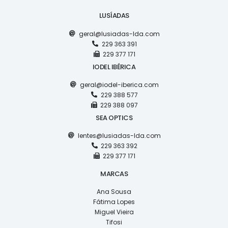
LUSÍADAS
geral@lusiadas-lda.com
229 363 391
229 377 171
IODEL IBÉRICA
geral@iodel-iberica.com
229 388 577
229 388 097
SEA OPTICS
lentes@lusiadas-lda.com
229 363 392
229 377 171
MARCAS
Ana Sousa
Fátima Lopes
Miguel Vieira
Tifosi