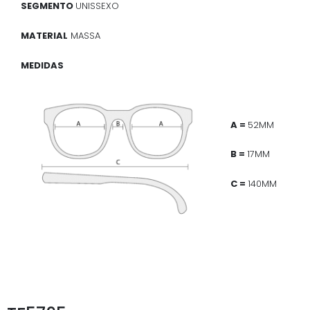
SEGMENTO
UNISSEXO
MATERIAL
MASSA
MEDIDAS
A =
52MM
B =
17MM
C =
140MM