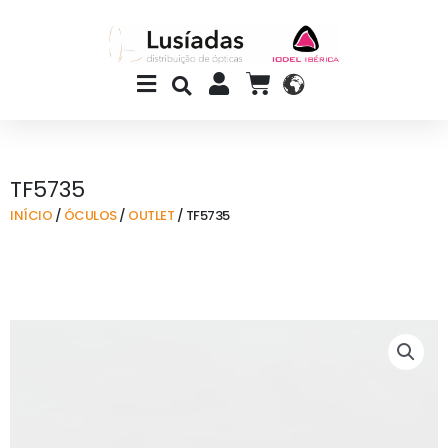
Skip
to
content
Main
CART
Menu
TF5735
INÍCIO
/
ÓCULOS
/
OUTLET
/ TF5735