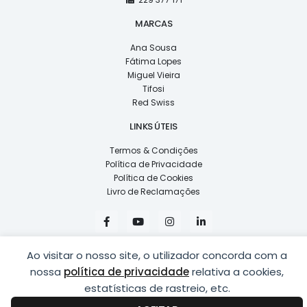
MARCAS
Ana Sousa
Fátima Lopes
Miguel Vieira
Tifosi
Red Swiss
LINKS ÚTEIS
Termos & Condições
Política de Privacidade
Política de Cookies
Livro de Reclamações
F
Y
I
L
a
o
n
i
c
u
s
n
e
t
t
k
Ao visitar o nosso site, o utilizador concorda com a
b
u
a
e
o
b
g
d
nossa
política de privacidade
relativa a cookies,
o
e
r
i
k
a
n
estatísticas de rastreio, etc.
COPYRIGHT © 2026
LUSÍADAS, DISTRIBUIÇÃO DE ÓPTICAS, LDA.
|
-
m
-
DESENVOLVIDO POR
PING