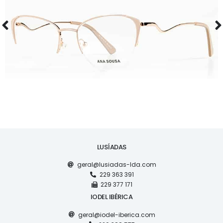
ÓCULOS
AS1126
LUSÍADAS
geral@lusiadas-lda.com
229 363 391
229 377 171
IODEL IBÉRICA
geral@iodel-iberica.com