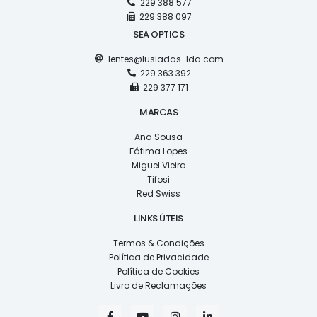
229 388 577
229 388 097
SEA OPTICS
lentes@lusiadas-lda.com
229 363 392
229 377 171
MARCAS
Ana Sousa
Fátima Lopes
Miguel Vieira
Tifosi
Red Swiss
LINKS ÚTEIS
Termos & Condições
Política de Privacidade
Política de Cookies
Livro de Reclamações
F
Y
I
L