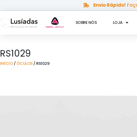
Skip
Envio Rápido!
Faça
to
content
SOBRE NÓS
LOJA
RS1029
INÍCIO
/
ÓCULOS
/ RS1029