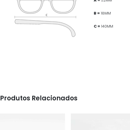
A =
52MM
B =
18MM
C =
140MM
Produtos Relacionados