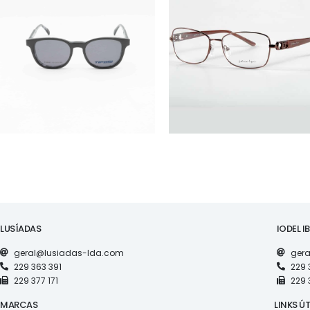
ÓCULOS
ÓCULOS
TF5968
FL52030
LUSÍADAS
IODEL I
geral@lusiadas-lda.com
gera
229 363 391
229 
229 377 171
229 
MARCAS
LINKS ÚT