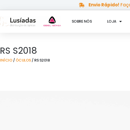
Skip
Envio Rápido!
Faça
to
content
SOBRE NÓS
LOJA
RS S2018
INÍCIO
/
ÓCULOS
/ RS S2018