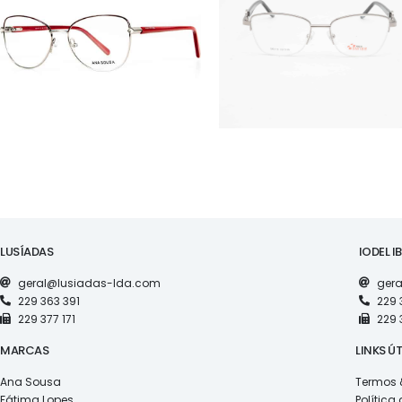
AS1117
RS S5019
LUSÍADAS
IODEL I
geral@lusiadas-lda.com
gera
229 363 391
229 
229 377 171
229 
MARCAS
LINKS ÚT
Ana Sousa
Termos 
Fátima Lopes
Política