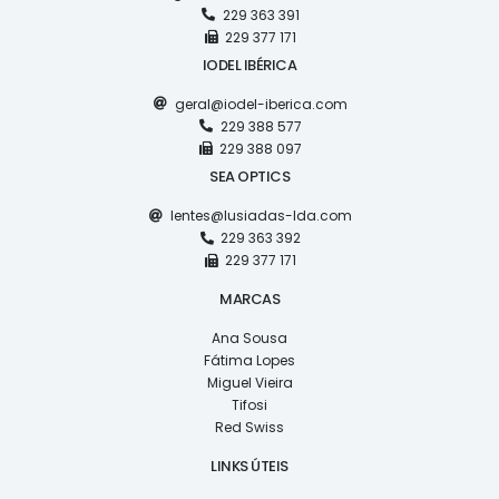
229 363 391
229 377 171
IODEL IBÉRICA
geral@iodel-iberica.com
229 388 577
229 388 097
SEA OPTICS
lentes@lusiadas-lda.com
229 363 392
229 377 171
MARCAS
Ana Sousa
Fátima Lopes
Miguel Vieira
Tifosi
Red Swiss
LINKS ÚTEIS