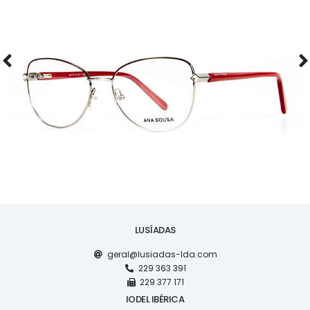
ÓCULOS
AS1117
LUSÍADAS
geral@lusiadas-lda.com
229 363 391
229 377 171
IODEL IBÉRICA