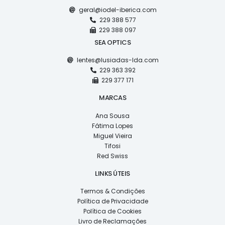
geral@iodel-iberica.com
229 388 577
229 388 097
SEA OPTICS
lentes@lusiadas-lda.com
229 363 392
229 377 171
MARCAS
Ana Sousa
Fátima Lopes
Miguel Vieira
Tifosi
Red Swiss
LINKS ÚTEIS
Termos & Condições
Política de Privacidade
Política de Cookies
Livro de Reclamações