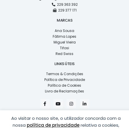
229 363 392
229 377 171
MARCAS
Ana Sousa
Fátima Lopes
Miguel Vieira
Tifosi
Red Swiss
LINKS ÚTEIS
Termos & Condições
Política de Privacidade
Política de Cookies
Livro de Reclamações
F
Y
I
L
a
o
n
i
c
u
s
n
e
t
t
k
b
u
a
e
Ao visitar o nosso site, o utilizador concorda com a
o
b
g
d
nossa
política de privacidade
relativa a cookies,
o
e
r
i