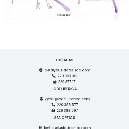
LUSÍADAS
geral@lusiadas-lda.com
229 363 391
229 377 171
IODEL IBÉRICA
geral@iodel-iberica.com
229 388 577
229 388 097
SEA OPTICS
lentes@lusiadas-lda.com