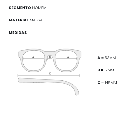
SEGMENTO
HOMEM
MATERIAL
MASSA
MEDIDAS
A =
53MM
B =
17MM
C =
145MM