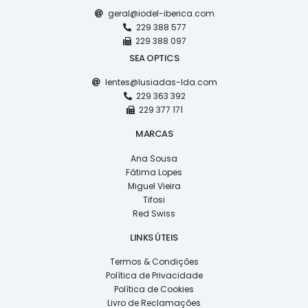
geral@iodel-iberica.com
229 388 577
229 388 097
SEA OPTICS
lentes@lusiadas-lda.com
229 363 392
229 377 171
MARCAS
Ana Sousa
Fátima Lopes
Miguel Vieira
Tifosi
Red Swiss
LINKS ÚTEIS
Termos & Condições
Política de Privacidade
Política de Cookies
Livro de Reclamações