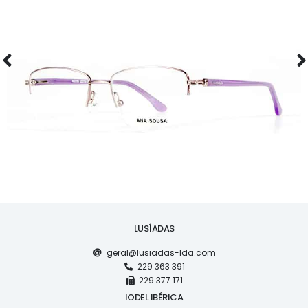
ÓCULOS
AS1118
LUSÍADAS
geral@lusiadas-lda.com
229 363 391
229 377 171
IODEL IBÉRICA