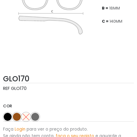
B =
18MM
C =
140MM
GLO170
REF
GLO170
COR
Faça
Login
para ver o preço do produto.
Se ainda não tem conta,
faça o seu registo
e aguarde a