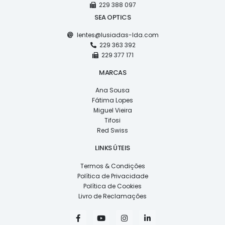
229 388 097
SEA OPTICS
lentes@lusiadas-lda.com
229 363 392
229 377 171
MARCAS
Ana Sousa
Fátima Lopes
Miguel Vieira
Tifosi
Red Swiss
LINKS ÚTEIS
Termos & Condições
Política de Privacidade
Política de Cookies
Livro de Reclamações
F
Y
I
L
a
o
n
i