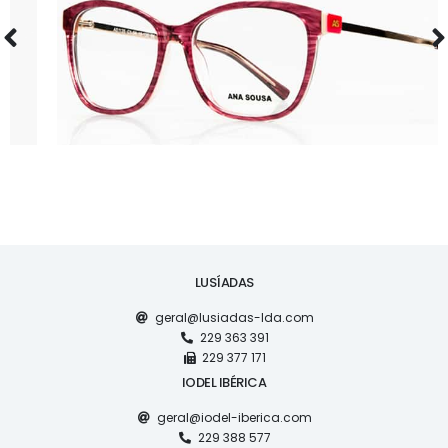
AS1135
LUSÍADAS
geral@lusiadas-lda.com
229 363 391
229 377 171
IODEL IBÉRICA
geral@iodel-iberica.com
229 388 577