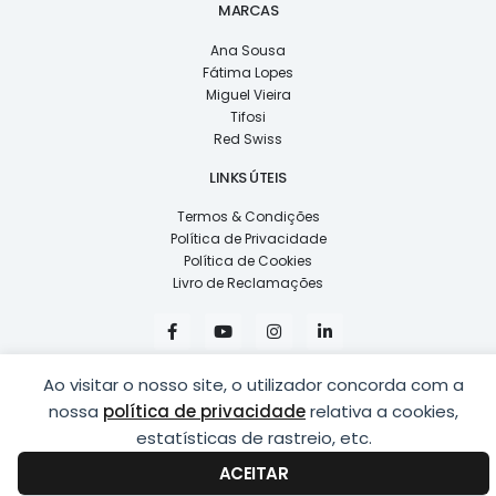
MARCAS
Ana Sousa
Fátima Lopes
Miguel Vieira
Tifosi
Red Swiss
LINKS ÚTEIS
Termos & Condições
Política de Privacidade
Política de Cookies
Livro de Reclamações
F
Y
I
L
a
o
n
i
c
u
s
n
e
t
t
k
Ao visitar o nosso site, o utilizador concorda com a
b
u
a
e
o
b
g
d
nossa
política de privacidade
relativa a cookies,
o
e
r
i
k
a
n
estatísticas de rastreio, etc.
COPYRIGHT © 2026
LUSÍADAS, DISTRIBUIÇÃO DE ÓPTICAS, LDA.
|
-
m
-
DESENVOLVIDO POR
PING
f
i
ACEITAR
n