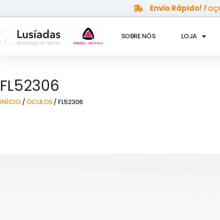
Skip
Envio Rápido!
Faça
to
content
SOBRE NÓS
LOJA
FL52306
INÍCIO
/
ÓCULOS
/ FL52306