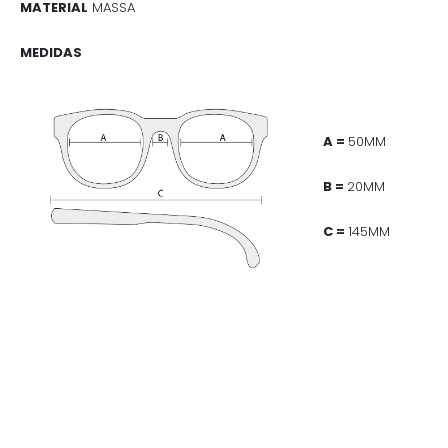
MATERIAL
MASSA
MEDIDAS
A =
50MM
B =
20MM
C =
145MM