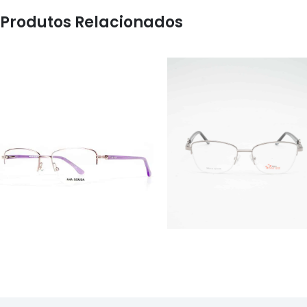
Produtos Relacionados
ÓCULOS
ÓCULOS
AS1118
RS S5019