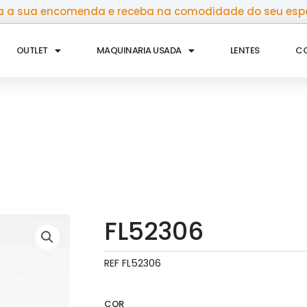
 a sua encomenda e receba na comodidade do seu esp
OUTLET
MAQUINARIA USADA
LENTES
C
FL52306
REF
FL52306
COR