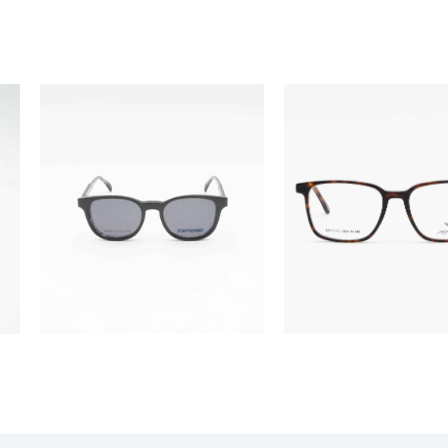
ÓCULOS
ÓCULOS
TF5968
MV11143