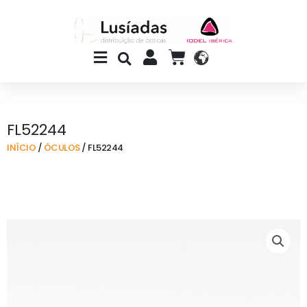
Skip
to
content
Main
CART
Menu
FL52244
INÍCIO
/
ÓCULOS
/ FL52244