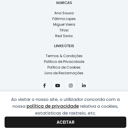
MARCAS
Ana Sousa
Fátima Lopes
Miguel Vieira
Tifosi
Red Swiss
LINKS ÚTEIS
Termos & Condições
Política de Privacidade
Política de Cookies
Livro de Reclamações
F
Y
I
L
a
o
n
i
c
u
s
n
e
t
t
k
Ao visitar o nosso site, o utilizador concorda com a
b
u
a
e
o
b
g
d
nossa
política de privacidade
relativa a cookies,
o
e
r
i
k
a
n
estatísticas de rastreio, etc.
COPYRIGHT © 2026
LUSÍADAS, DISTRIBUIÇÃO DE ÓPTICAS, LDA.
|
-
m
-
DESENVOLVIDO POR
PING
f
i
ACEITAR
n