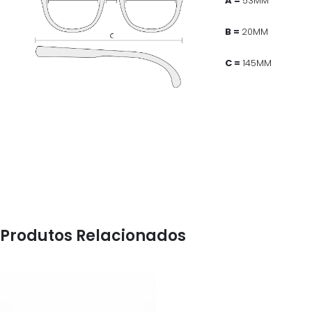
A =
53MM
B =
20MM
C =
145MM
Produtos Relacionados