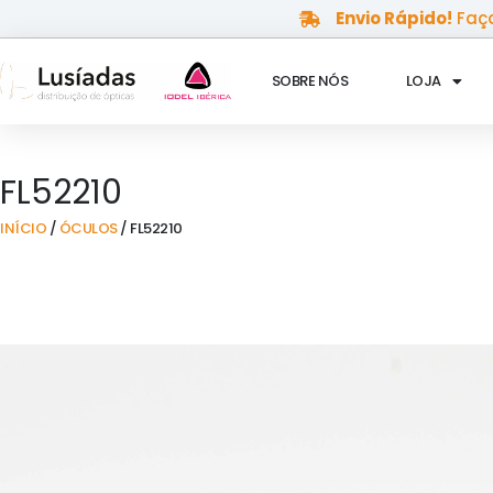
Skip
Envio Rápido!
Faça
to
content
SOBRE NÓS
LOJA
FL52210
INÍCIO
/
ÓCULOS
/ FL52210