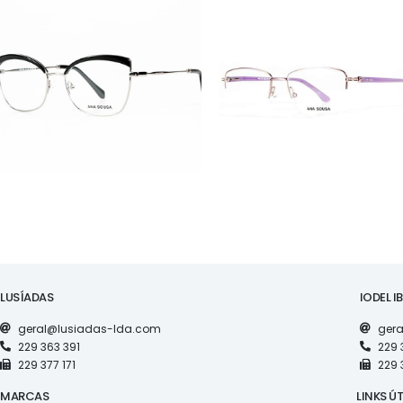
ÓCULOS
ÓCULOS
AS1120
AS1118
LUSÍADAS
IODEL I
geral@lusiadas-lda.com
gera
229 363 391
229 
229 377 171
229 
MARCAS
LINKS ÚT