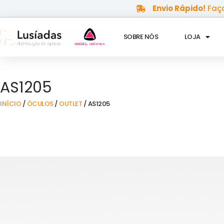
Skip
Envio Rápido!
Faça
to
content
SOBRE NÓS
LOJA
AS1205
INÍCIO
/
ÓCULOS
/
OUTLET
/ AS1205