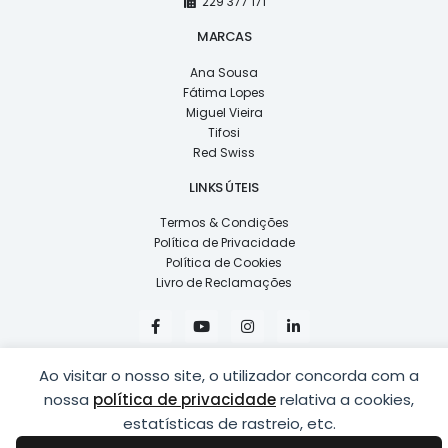
229 377 171
MARCAS
Ana Sousa
Fátima Lopes
Miguel Vieira
Tifosi
Red Swiss
LINKS ÚTEIS
Termos & Condições
Política de Privacidade
Política de Cookies
Livro de Reclamações
F
Y
I
L
a
o
n
i
c
u
s
n
e
t
t
k
Ao visitar o nosso site, o utilizador concorda com a
b
u
a
e
o
b
g
d
nossa
política de privacidade
relativa a cookies,
o
e
r
i
k
a
n
estatísticas de rastreio, etc.
COPYRIGHT © 2026
LUSÍADAS, DISTRIBUIÇÃO DE ÓPTICAS, LDA.
|
-
m
-
DESENVOLVIDO POR
PING