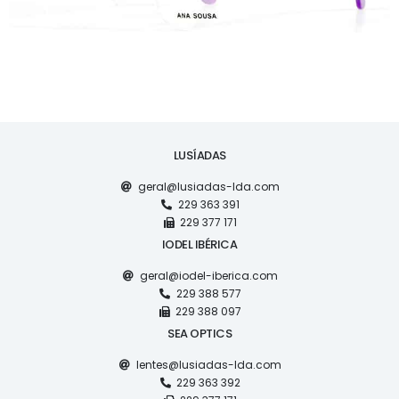
LUSÍADAS
geral@lusiadas-lda.com
229 363 391
229 377 171
IODEL IBÉRICA
geral@iodel-iberica.com
229 388 577
229 388 097
SEA OPTICS
lentes@lusiadas-lda.com
229 363 392