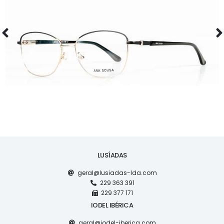
ÓCULOS
AS1119
LUSÍADAS
geral@lusiadas-lda.com
229 363 391
229 377 171
IODEL IBÉRICA
geral@iodel-iberica.com