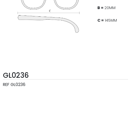
B =
20MM
C =
145MM
GL0236
REF
GL0236