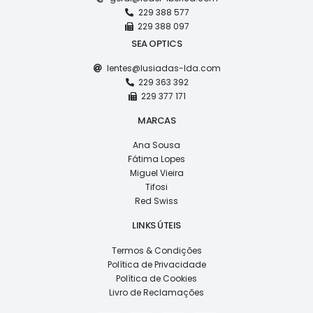
229 388 577
229 388 097
SEA OPTICS
lentes@lusiadas-lda.com
229 363 392
229 377 171
MARCAS
Ana Sousa
Fátima Lopes
Miguel Vieira
Tifosi
Red Swiss
LINKS ÚTEIS
Termos & Condições
Política de Privacidade
Política de Cookies
Livro de Reclamações