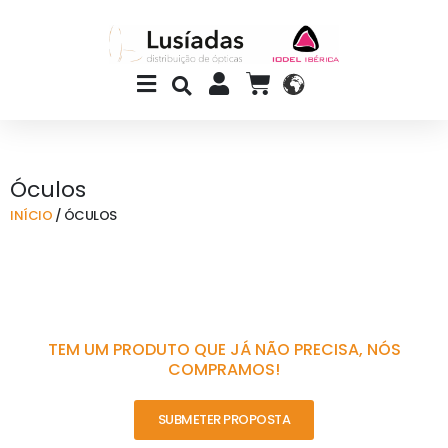
Skip
to
content
Main
CART
Menu
Óculos
INÍCIO
/ ÓCULOS
TEM UM PRODUTO QUE JÁ NÃO PRECISA, NÓS
COMPRAMOS!
SUBMETER PROPOSTA