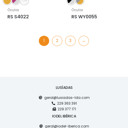
Óculos
Óculos
RS S4022
RS WY0055
1
2
3
→
LUSÍADAS
geral@lusiadas-lda.com
229 363 391
229 377 171
IODEL IBÉRICA
geral@iodel-iberica.com